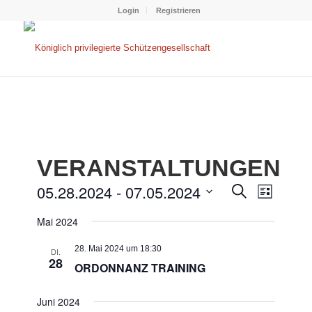
Login
Registrieren
VERANSTALTUNGEN
VERANS
VERAN
05.28.2024
 - 
07.05.2024
Suche
Liste
ANSIC
SUCHE
Datum
NAVIG
Mai 2024
wählen.
UND
ANSICHT
28. Mai 2024 um 18:30
DI.
28
ORDONNANZ TRAINING
NAVIGA
Juni 2024