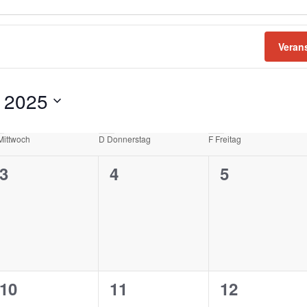
Veran
 2025
Mittwoch
D
Donnerstag
F
Freitag
0
0
0
3
4
5
en,
Veranstaltungen,
Veranstaltungen,
Veranstalt
0
0
0
10
11
12