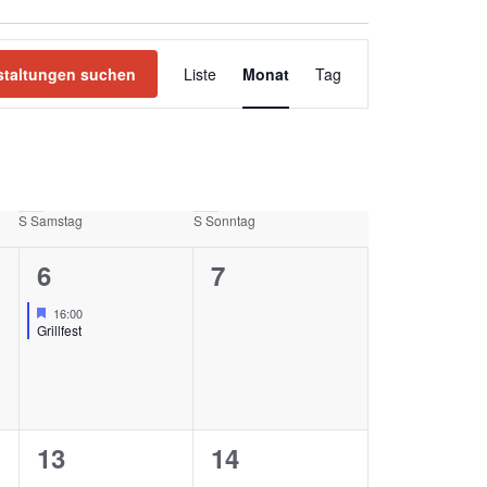
VERANSTALTUNG
staltungen suchen
Liste
Monat
ANSICHTEN-
Tag
NAVIGATION
S
Samstag
S
Sonntag
1
0
6
7
ungen,
VERANSTALTUNG,
Veranstaltungen,
Hervorgehoben
16:00
Grillfest
0
0
13
14