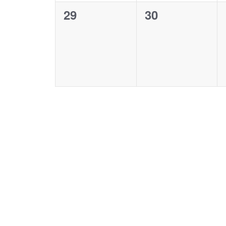
0
0
29
30
Veranstaltungen,
Veranstaltung