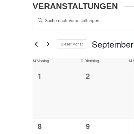
VERANSTALTUNGEN
VERANSTALTUNGEN
Bitte
SUCHE
Schlüsselwort
eingeben.
UND
Suche
ANSICHTEN,
September
nach
Dieser Monat
NAVIGATION
Veranstaltungen
Datum
Schlüsselwort.
wählen.
KALENDER
M
Montag
D
Dienstag
M
VON
0
0
1
2
VERANSTALTUNGEN
Veranstaltungen,
Veranstaltung
0
0
8
9