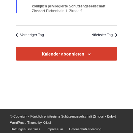
königlich privilegierte Schützengesellschaft
Zirndorf
Eichenhain 1, Zirndorf
Vorheriger Tag
Nächster Tag
Kalender abonnieren
© Copyright - Königlich privilegierte Schützengesellschaft Zirndorf -
Enfold
WordPress Theme by Kriesi
Haftungsausschluss
Impressum
Datenschutzerklärung