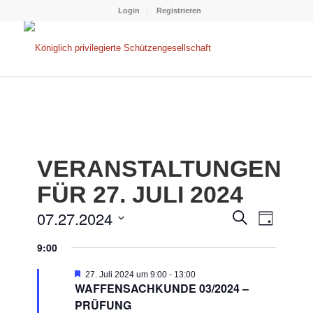
Login
Registrieren
VERANSTALTUNGEN
FÜR 27. JULI 2024
VERANS
VERAN
07.27.2024
Suche
Tag
ANSIC
SUCHE
Datum
NAVIG
9:00
wählen.
UND
Hervorgehoben
ANSICHT
27. Juli 2024 um 9:00
-
13:00
WAFFENSACHKUNDE 03/2024 –
NAVIGA
PRÜFUNG