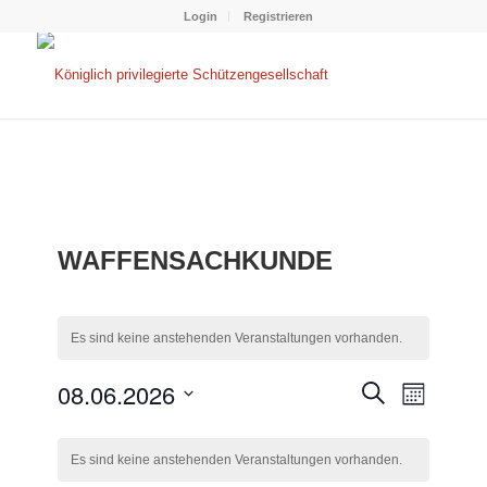
Login
Registrieren
WAFFENSACHKUNDE
Es sind keine anstehenden Veranstaltungen vorhanden.
VERANS
VERAN
08.06.2026
Suche
Monat
ANSIC
SUCHE
Datum
NAVIG
KALENDER
wählen.
UND
Es sind keine anstehenden Veranstaltungen vorhanden.
VON