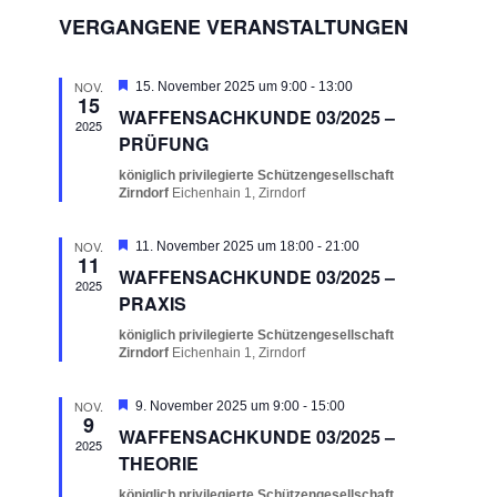
ANSICHT
VERANSTALTUNGEN
VERGANGENE VERANSTALTUNGEN
NAVIGA
NOV.
Hervorgehoben
15. November 2025 um 9:00
-
13:00
15
WAFFENSACHKUNDE 03/2025 –
2025
PRÜFUNG
königlich privilegierte Schützengesellschaft
Zirndorf
Eichenhain 1, Zirndorf
NOV.
Hervorgehoben
11. November 2025 um 18:00
-
21:00
11
WAFFENSACHKUNDE 03/2025 –
2025
PRAXIS
königlich privilegierte Schützengesellschaft
Zirndorf
Eichenhain 1, Zirndorf
NOV.
Hervorgehoben
9. November 2025 um 9:00
-
15:00
9
WAFFENSACHKUNDE 03/2025 –
2025
THEORIE
königlich privilegierte Schützengesellschaft