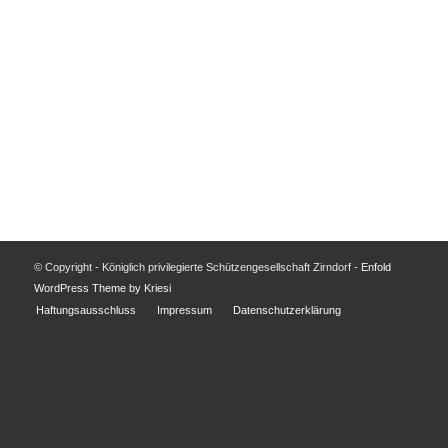
Angemeldet bleiben
Registrieren
Passwort vergessen?
© Copyright - Königlich privilegierte Schützengesellschaft Zirndorf -
Enfold
WordPress Theme by Kriesi
Haftungsausschluss
Impressum
Datenschutzerklärung