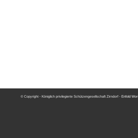
© Copyright - Königlich privilegierte Schützengesellschaft Zirndorf -
Enfold Wor