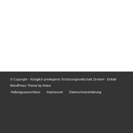
Angemeldet bleiben
Registrieren
Passwort vergessen?
© Copyright - Königlich privilegierte Schützengesellschaft Zirndorf -
Enfold
WordPress Theme by Kriesi
Haftungsausschluss
Impressum
Datenschutzerklärung