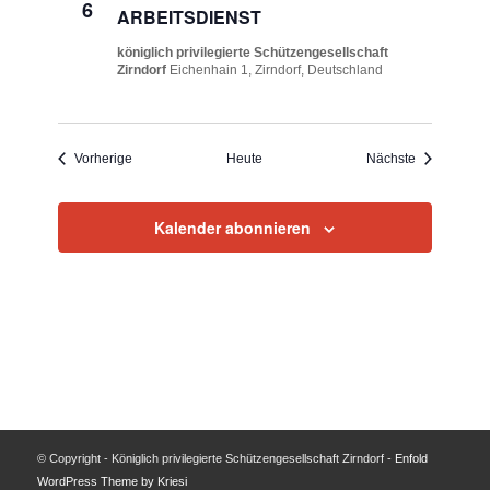
6
ARBEITSDIENST
königlich privilegierte Schützengesellschaft
Zirndorf
Eichenhain 1, Zirndorf, Deutschland
Veranstaltungen
Veranstaltu
Vorherige
Heute
Nächste
Kalender abonnieren
© Copyright - Königlich privilegierte Schützengesellschaft Zirndorf -
Enfold
WordPress Theme by Kriesi