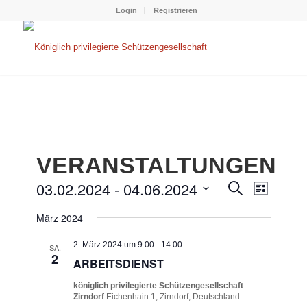
Login
Registrieren
VERANSTALTUNGEN
VERANS
VERAN
03.02.2024
 - 
04.06.2024
Suche
Liste
ANSIC
SUCHE
Datum
NAVIG
März 2024
wählen.
UND
ANSICHT
2. März 2024 um 9:00
-
14:00
SA.
2
ARBEITSDIENST
NAVIGA
königlich privilegierte Schützengesellschaft
Zirndorf
Eichenhain 1, Zirndorf, Deutschland