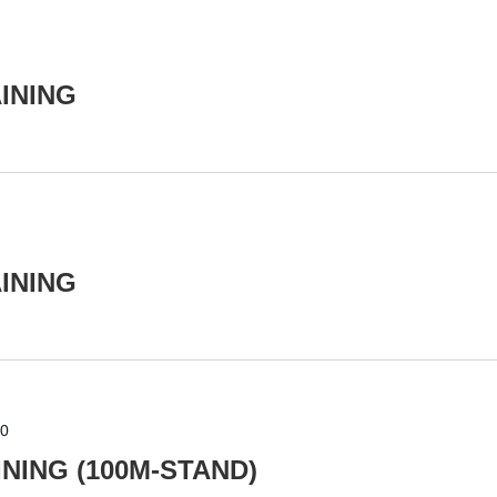
INING
INING
00
ING (100M-STAND)