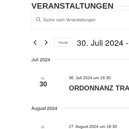
VERANSTALTUNGEN
VERANSTALTUNGEN
Bitte
SUCHE
Schlüsselwort
eingeben.
UND
Suche
ANSICHTEN,
30. Juli 2024
 -
nach
Heute
NAVIGATION
Veranstaltungen
Datum
Schlüsselwort.
wählen.
Juli 2024
30. Juli 2024 um 18:30
DI.
30
ORDONNANZ TRA
August 2024
27. August 2024 um 18:30
DI.