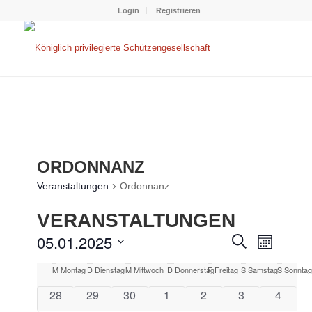
Login
Registrieren
ORDONNANZ
Veranstaltungen
Ordonnanz
VERANSTALTUNGEN
VERANS
VERAN
05.01.2025
Suche
Monat
ANSIC
SUCHE
Datum
NAVIG
KALENDER
M
Montag
D
Dienstag
M
Mittwoch
D
Donnerstag
F
Freitag
S
Samstag
S
Sonntag
wählen.
UND
VON
0
0
0
0
0
0
0
28
29
30
1
2
3
4
ANSICHT
Veranstaltungen
Veranstaltungen
Veranstaltungen
Veranstaltungen
Veranstaltungen
Veranstaltung
Verans